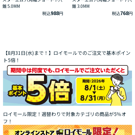
錐 5.0MM
錐 3.0MM
988
768
税込
円
税込
円
【8月31日(水)まで！】ロイモールでのご注文で基本ポイン
ト5倍！
ロイモール限定！週替わりで対象カテゴリの商品が5％オ
フ！