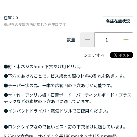
在庫
0
各店在庫状況
※現在の受取方法に応じた在庫数です
数量
シェアする
●釘・木ネジの5mm下穴あけ用ドリル。
●下穴をあけることで、ビス締めの際の材料の割れを防ぎます。
●テーパー状の為、一本で広範囲の下穴あけが可能です。
●木・竹・アクリル板・石膏ボード・パーティクルボード・プラス
チックなどの素材の下穴あけに適しています。
●インパクトドライバ・電気ドリルでご使用ください。
●ロングタイプなので長いビス・釘の下穴あけに適しています。
6.35mm六角軸。サイズ：全長180mmネジ丈115mm軸径