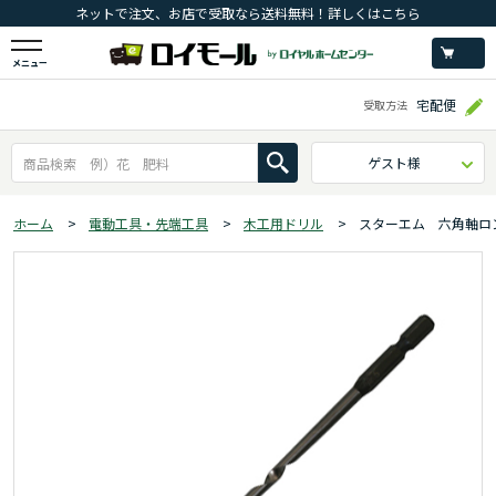
ネットで注文、お店で受取なら送料無料！詳しくはこちら
メニュー
宅配便
受取方法
ゲスト様
ホーム
>
電動工具・先端工具
>
木工用ドリル
>
スターエム 六角軸ロ