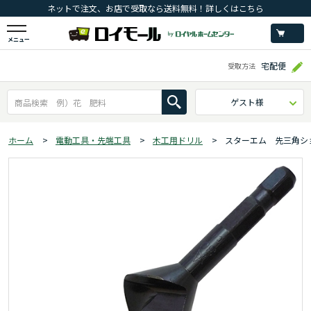
ネットで注文、お店で受取なら送料無料！詳しくはこちら
メニュー
宅配便
受取方法
ゲスト様
ホーム
>
電動工具・先端工具
>
木工用ドリル
>
スターエム 先三角シ