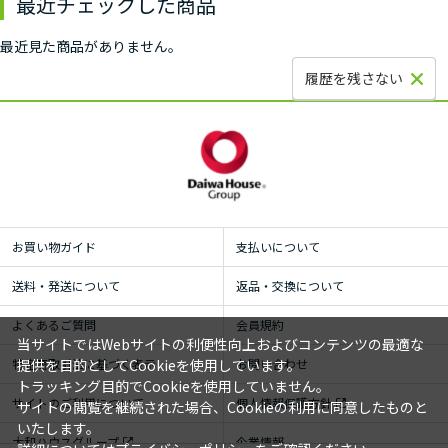
最近チェックした商品
最近見た商品がありません。
履歴を残さない
お買い物ガイド
支払いについて
送料・発送について
返品・交換について
よくあるご質問
会員規約
当サイトではWebサイトの利便性向上およびコンテンツの最適な
特定商取引法に基づく表示
お問い合わせ
提供を目的としてCookieを使用しています。
トラッキング目的でCookieを使用していません。
サイトのご利用について
個人情報保護方針
サイトの閲覧を継続された場合、Cookieの利用に同意したものと
いたします。
大和ハウスグループ
企業情報