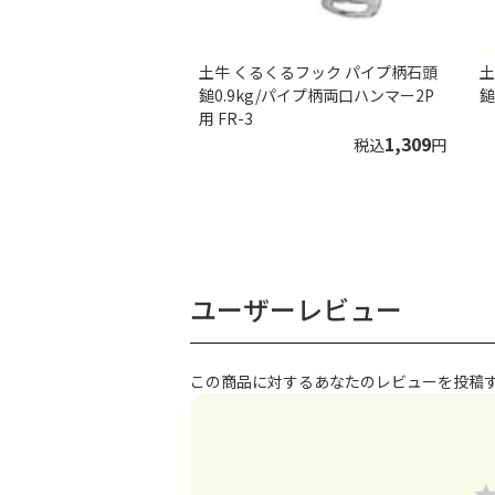
土牛 くるくるフック パイプ柄石頭
土
鎚0.9kg/パイプ柄両口ハンマー2P
鎚
用 FR-3
1,309
税込
円
ユーザーレビュー
この商品に対するあなたのレビューを投稿