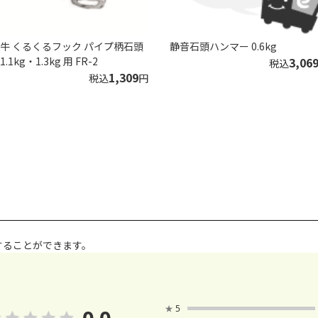
牛 くるくるフック パイプ柄石頭
静音石頭ハンマー 0.6kg
1.1kg・1.3kg 用 FR-2
3,06
税込
1,309
税込
円
することができます。
★
5