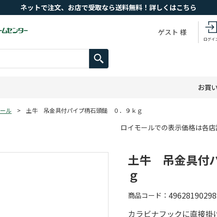
ネットで注文、お店で受取なら送料無料！詳しくはこちら
ゲスト 様
ログイ
お買
ール
>
土牛 吊金具付パイプ柄石頭鎚 ０．９ｋｇ
ロイモールでの表示価格は各店
土牛 吊金具付
ｇ
49628190298
商品コード
カラビナフックに直接掛