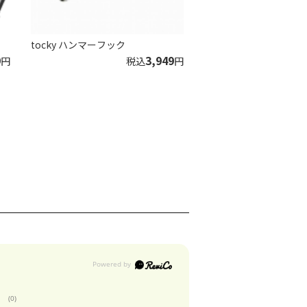
tocky ハンマーフック
9
3,949
円
税込
円
(0)