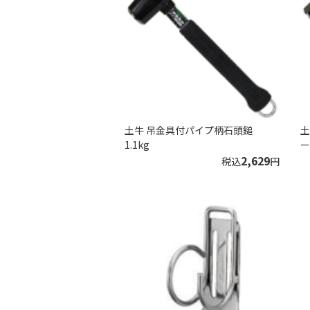
土牛 吊金具付パイプ柄石頭鎚
土
1.1kg
ー
2,629
税込
円