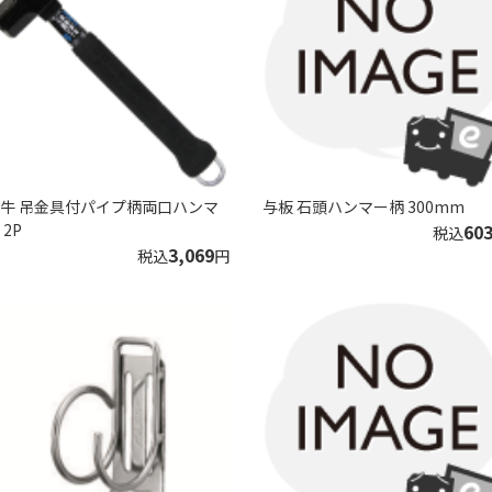
牛 吊金具付パイプ柄両口ハンマ
与板 石頭ハンマー柄 300mm
 2P
60
税込
3,069
税込
円