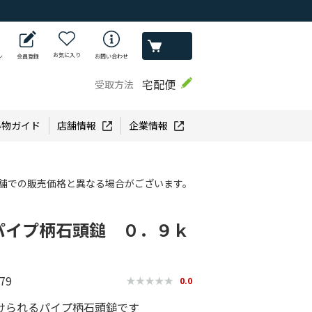
お気に入り
ン
会員登録
お問い合わせ
宅配便
受取方法
い物ガイド
店舗情報
企業情報
舗での販売価格と異なる場合がございます。
パイプ柄石頭鎚 ０．９ｋ
79
0.0
けられるパイプ柄石頭鎚です