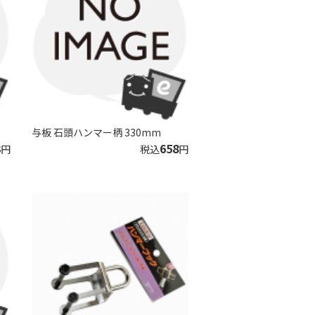
与板 石頭ハンマー柄 330mm
3
658
円
税込
円