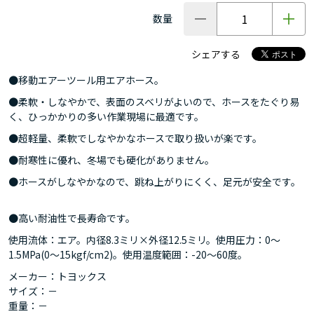
数量
シェアする
●移動エアーツール用エアホース。
●柔軟・しなやかで、表面のスベリがよいので、ホースをたぐり易
く、ひっかかりの多い作業現場に最適です。
●超軽量、柔軟でしなやかなホースで取り扱いが楽です。
●耐寒性に優れ、冬場でも硬化がありません。
●ホースがしなやかなので、跳ね上がりにくく、足元が安全です。
●高い耐油性で長寿命です。
使用流体：エア。内径8.3ミリ×外径12.5ミリ。使用圧力：0～
1.5MPa(0～15kgf/cm2)。使用温度範囲：-20～60度。
メーカー：トヨックス
サイズ：－
重量：－