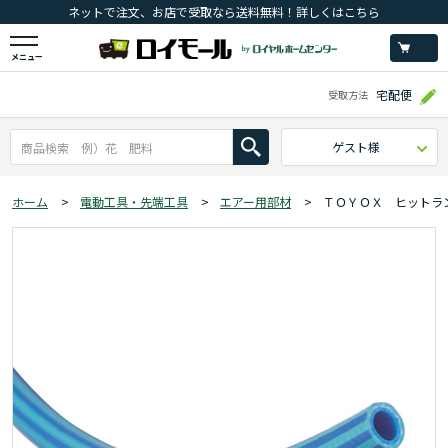
ネットで注文、お店で受取なら送料無料！詳しくはこちら
メニュー
宅配便
受取方法
ゲスト様
ホーム
>
電動工具・先端工具
>
エアー用部材
>
ＴＯＹＯＸ ヒットラ