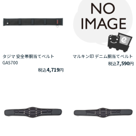
タジマ 安全帯胴当てベルト
マルキン印 デニム胴当てベルト
GAS700
7,590
税込
円
4,719
税込
円