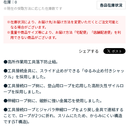
在庫
0
各店在庫状況
※現在の受取方法に応じた在庫数です
在庫状況により、お届け先/お届け方法を変更いただくとご注文可能と
なる場合がございます。
重量や商品サイズ等により、お届け方法「宅配便」「店舗配達便」を利
用できない商品がございます。
シェアする
●高所作業用工具落下防止紐。
●工具接続金具に、スライド止めができる「ゆるみ止め付きシャッ
クル」を採用しました。
●工具接続ロープ側に、登山用ロープを応用した高耐久性ザイルロ
ープを採用しました。
●伸縮ロープ側に、破断に強い金属芯を使用しました。
●工具接続ロープとジャバラ伸縮ロープをより戻し金具で連結する
ことで、ロープが2つに折れ、スリムにたため、からみにくい構造
です(ST構造)。