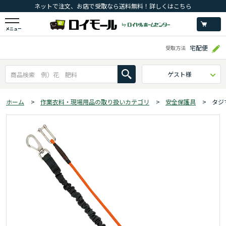
ネットで注文、お店で受取なら送料無料！詳しくはこちら
メニュー
宅配便
受取方法
ゲスト様
ホーム
>
作業衣料・現場用品の取り扱いカテゴリ
>
安全保護具
>
タジ