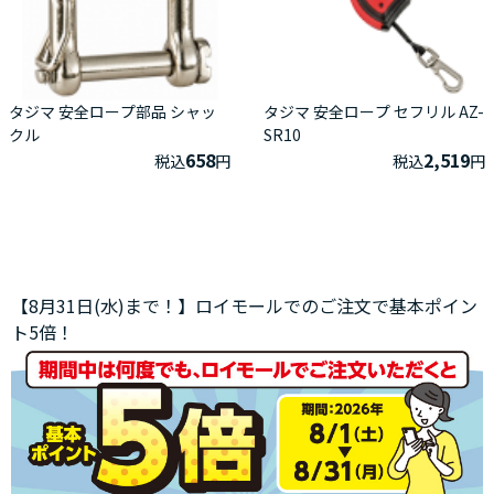
タジマ 安全ロープ部品 シャッ
タジマ 安全ロープ セフリル AZ-
クル
SR10
658
2,519
税込
円
税込
円
【8月31日(水)まで！】ロイモールでのご注文で基本ポイン
ト5倍！