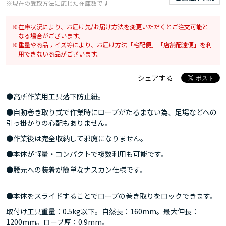
※現在の受取方法に応じた在庫数です
在庫状況により、お届け先/お届け方法を変更いただくとご注文可能と
なる場合がございます。
重量や商品サイズ等により、お届け方法「宅配便」「店舗配達便」を利
用できない商品がございます。
シェアする
●高所作業用工具落下防止紐。
●自動巻き取り式で作業時にロープがたるまない為、足場などへの
引っ掛かりの心配もありません。
●作業後は完全収納して邪魔になりません。
●本体が軽量・コンパクトで複数利用も可能です。
●腰元への装着が簡単なナスカン仕様です。
●本体をスライドすることでロープの巻き取りをロックできます。
取付け工具重量：0.5kg以下。自然長：160mm。最大伸長：
1200mm。ロープ厚：0.9mm。