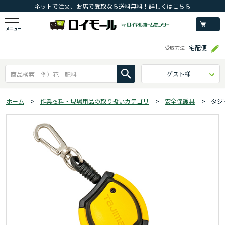
ネットで注文、お店で受取なら送料無料！詳しくはこちら
メニュー
宅配便
受取方法
ゲスト様
ホーム
>
作業衣料・現場用品の取り扱いカテゴリ
>
安全保護具
>
タジ