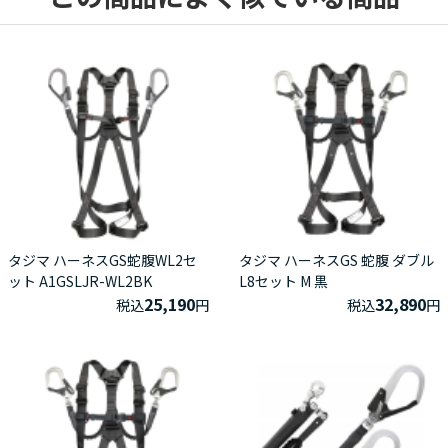
タジマ ハーネスGS蛇腹WL2セ
タジマ ハーネスGS 蛇腹 ダブル
ット A1GSLJR-WL2BK
L8セット M 黒
25,190
32,890
税込
円
税込
円