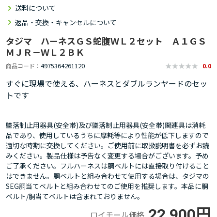
送料について
返品・交換・キャンセルについて
タジマ ハーネスＧＳ蛇腹ＷＬ２セット Ａ１ＧＳ
ＭＪＲ－ＷＬ２ＢＫ
4975364261120
商品コード
0.0
すぐに現場で使える、ハーネスとダブルランヤードのセッ
トです
墜落制止用器具(安全帯)及び墜落制止用器具(安全帯)関連具は消耗
品であり、使用しているうちに摩耗等により性能が低下しますので
適切な時期に交換してください。ご使用前に取扱説明書を必ずお読
みください。製品仕様は予告なく変更する場合がございます。予め
ご了承ください。フルハーネスは胴ベルトには直接取り付けること
はできません。胴ベルトと組み合わせて使用する場合は、タジマの
SEG胴当てベルトと組み合わせてのご使用を推奨します。本品に胴
ベルト/胴当てベルトは含まれておりません。
22,900円
ロイモール価格