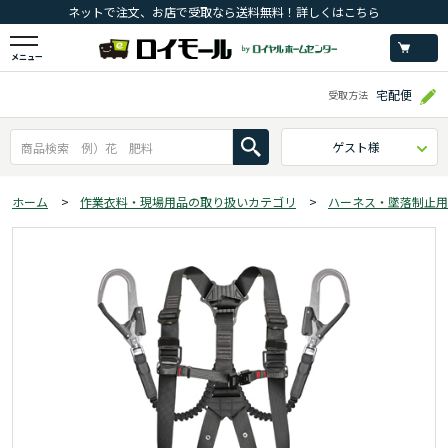
ネットで注文、お店で受取なら送料無料！詳しくはこちら
メニュー
宅配便
受取方法
ゲスト様
ホーム
>
作業衣料・現場用品の取り扱いカテゴリ
>
ハーネス・墜落制止用