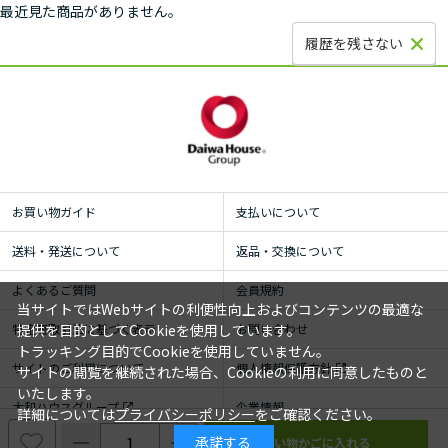
最近見た商品がありません。
履歴を残さない
お買い物ガイド
支払いについて
送料・発送について
返品・交換について
よくあるご質問
会員規約
当サイトではWebサイトの利便性向上およびコンテンツの最適な
特定商取引法に基づく表示
お問い合わせ
提供を目的としてCookieを使用しています。
トラッキング目的でCookieを使用していません。
サイトのご利用について
個人情報保護方針
サイトの閲覧を継続された場合、Cookieの利用に同意したものと
いたします。
大和ハウスグループ
企業情報
詳細については
プライバシーポリシー
をご確認ください。
承諾する