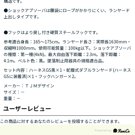
構造です。
●ショックアブソーバは腰袋にロープがかかりにくい、ランヤード
上出しタイプです。
●フックはより戻し付き硬質スチールフックです。
参考適合身長：165～175cm。ランヤード長さ：実際長1630mm・
収縮時1000mm。使用可能質量：100kg以下。ショックアブソーバ
の種類：第一種(4kN)。最大自由落下距離：2.3m。落下距離：
4.1m。ベルト色：黒。墜落制止用器具の規格適合品。
セット内容：ハーネスGS黒×1・蛇腹式ダブルランヤード(ハーネス
GSに装着済)×1・フックハンガー×2。
メーカー：ＴＪＭデザイン
サイズ：－
重量：－
ユーザーレビュー
この商品に対するあなたのレビューを投稿することができます。