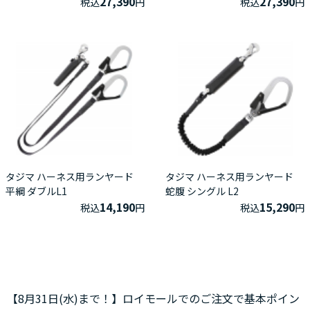
27,390
27,390
税込
円
税込
円
タジマ ハーネス用ランヤード
タジマ ハーネス用ランヤード
平綱 ダブルL1
蛇腹 シングル L2
14,190
15,290
税込
円
税込
円
【8月31日(水)まで！】ロイモールでのご注文で基本ポイン