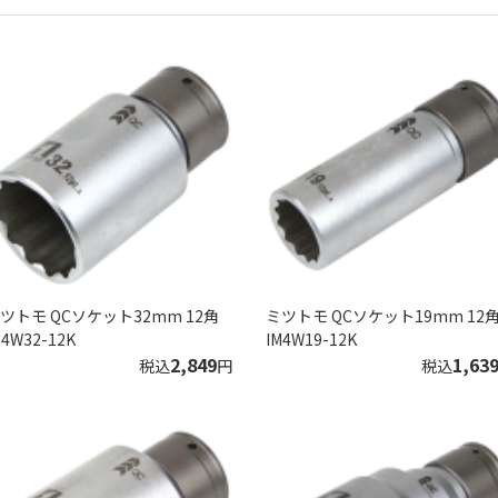
ツトモ QCソケット32mm 12角
ミツトモ QCソケット19mm 12
M4W32-12K
IM4W19-12K
2,849
1,63
税込
円
税込