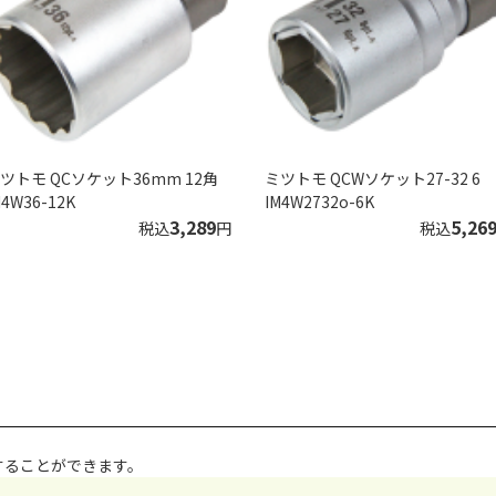
ツトモ QCソケット36mm 12角
ミツトモ QCWソケット27-32 6
M4W36-12K
IM4W2732o-6K
3,289
5,26
税込
円
税込
することができます。