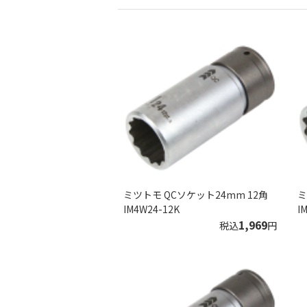
ミツトモ QCソケット24mm 12角
ミ
IM4W24-12K
I
1,969
税込
円