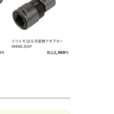
ミツトモ QC6.35変換アダプター
IM4W6.35AP
9
1,969
円
税込
円