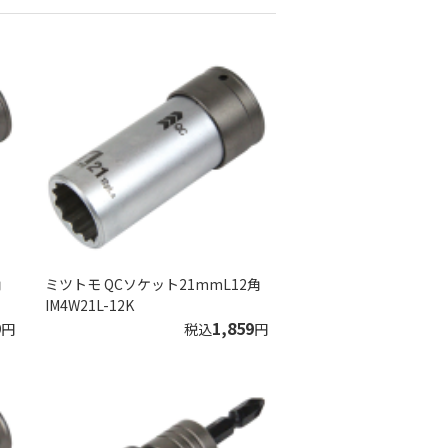
角
ミツトモ QCソケット21mmL12角
IM4W21L-12K
9
1,859
円
税込
円