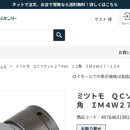
ネットで注文、お店で受取なら送料無料！詳しくはこちら
ゲスト 様
ログイ
お買
ット
>
ミツトモ ＱＣソケット２７ｍｍ １２角 ＩＭ４Ｗ２７－１２Ｋ
ロイモールでの表示価格は各店
ミツトモ ＱＣ
角 ＩＭ４Ｗ２
49764631981
商品コード
お取り寄せ