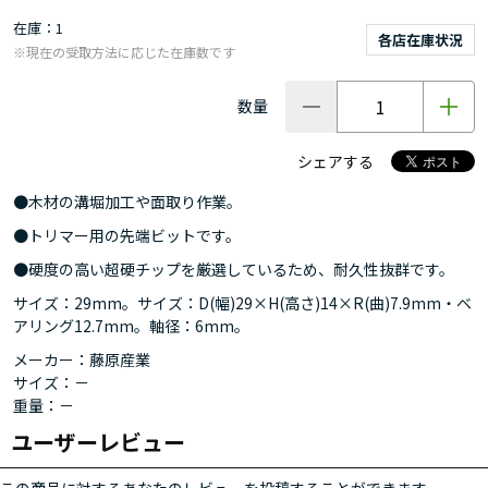
在庫
1
各店在庫状況
※現在の受取方法に応じた在庫数です
数量
シェアする
●木材の溝堀加工や面取り作業。
●トリマー用の先端ビットです。
●硬度の高い超硬チップを厳選しているため、耐久性抜群です。
サイズ：29mm。サイズ：D(幅)29×H(高さ)14×R(曲)7.9mm・ベ
アリング12.7mm。軸径：6mm。
メーカー：藤原産業
サイズ：－
重量：－
ユーザーレビュー
この商品に対するあなたのレビューを投稿することができます。