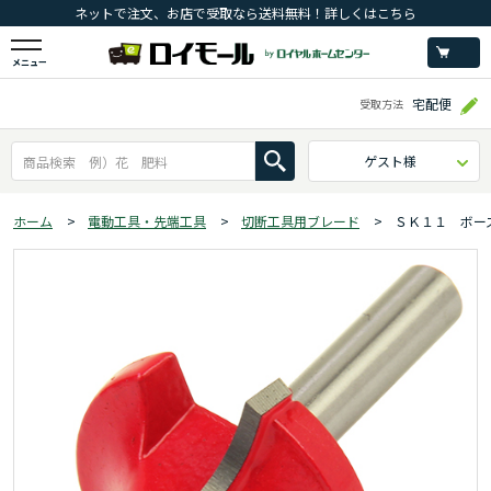
ネットで注文、お店で受取なら送料無料！詳しくはこちら
メニュー
宅配便
受取方法
ゲスト様
ホーム
>
電動工具・先端工具
>
切断工具用ブレード
>
ＳＫ１１ ボー