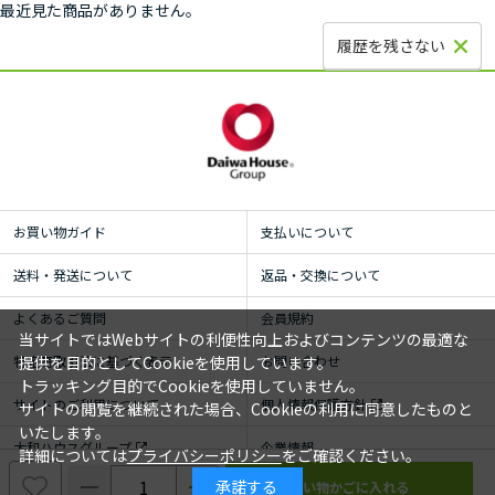
最近見た商品がありません。
履歴を残さない
お買い物ガイド
支払いについて
送料・発送について
返品・交換について
よくあるご質問
会員規約
当サイトではWebサイトの利便性向上およびコンテンツの最適な
特定商取引法に基づく表示
お問い合わせ
提供を目的としてCookieを使用しています。
トラッキング目的でCookieを使用していません。
サイトのご利用について
個人情報保護方針
サイトの閲覧を継続された場合、Cookieの利用に同意したものと
いたします。
大和ハウスグループ
企業情報
詳細については
プライバシーポリシー
をご確認ください。
承諾する