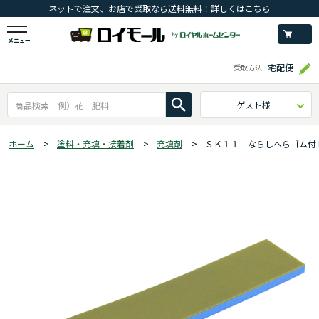
ネットで注文、お店で受取なら送料無料！詳しくはこちら
メニュー
宅配便
受取方法
ゲスト様
ホーム
>
塗料・充填・接着剤
>
充填剤
>
ＳＫ１１ ならしへらゴム付