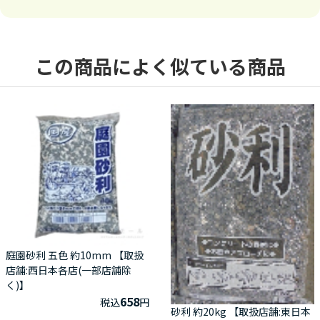
この商品によく似ている商品
庭園砂利 五色 約10mm 【取扱
店舗:西日本各店(一部店舗除
く)】
658
税込
円
砂利 約20kg 【取扱店舗:東日本