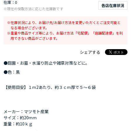
在庫
0
各店在庫状況
※現在の受取方法に応じた在庫数です
在庫状況により、お届け先/お届け方法を変更いただくとご注文可能と
なる場合がございます。
重量や商品サイズ等により、お届け方法「宅配便」「店舗配達便」を利
用できない商品がございます。
シェアする
●庭園・お墓・水溜り防止や雑草対策などに。
●色：黒
【使用目安】１ｍ2あたり、約３ｃｍ厚で５～６袋
メーカー：マツモト産業
サイズ：約20ｍｍ
重量：約10ｋｇ