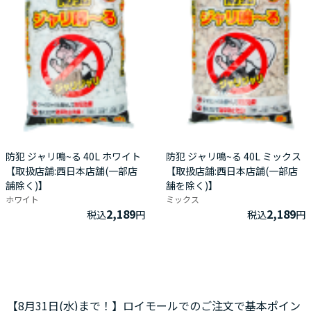
防犯 ジャリ鳴~る 40L ホワイト
防犯 ジャリ鳴~る 40L ミックス
【取扱店舗:西日本店舗(一部店
【取扱店舗:西日本店舗(一部店
舗除く)】
舗を除く)】
ホワイト
ミックス
2,189
2,189
税込
円
税込
円
【8月31日(水)まで！】ロイモールでのご注文で基本ポイン