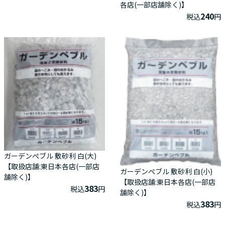
各店(一部店舗除く)】
240
税込
円
ガーデンぺブル 敷砂利 白(大)
【取扱店舗:東日本各店(一部店
ガーデンぺブル 敷砂利 白(小)
舗除く)】
【取扱店舗:東日本各店(一部店
383
税込
円
舗除く)】
383
税込
円