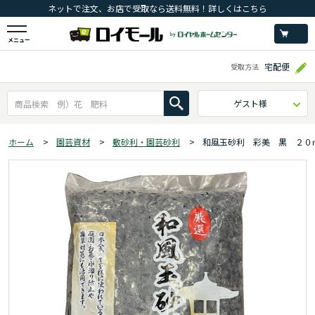
ネットで注文、お店で受取なら送料無料！詳しくはこちら
メニュー
宅配便
受取方法
ゲスト様
ホーム
>
園芸資材
>
敷砂利・園芸砂利
>
和風玉砂利 彩美 黒 ２０