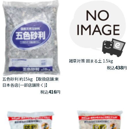
雑草対策 固まる土 1.5kg
438
税込
円
五色砂利 約15kg 【取扱店舗:東
日本各店(一部店舗除く)】
416
税込
円