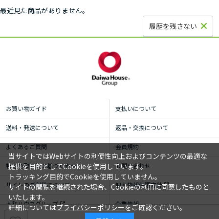
最近見た商品がありません。
履歴を残さない
お買い物ガイド
支払いについて
送料・発送について
返品・交換について
よくあるご質問
会員規約
当サイトではWebサイトの利便性向上およびコンテンツの最適な
特定商取引法に基づく表示
お問い合わせ
提供を目的としてCookieを使用しています。
トラッキング目的でCookieを使用していません。
サイトのご利用について
個人情報保護方針
サイトの閲覧を継続された場合、Cookieの利用に同意したものと
いたします。
大和ハウスグループ
企業情報
詳細については
プライバシーポリシー
をご確認ください。