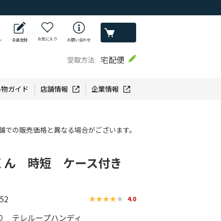
お気に入り
ン
会員登録
お問い合わせ
宅配便
受取方法
い物ガイド
店舗情報
企業情報
舗での販売価格と異なる場合がございます。
くん 時短 ケース付き
52
4.0
り テレループハンディ