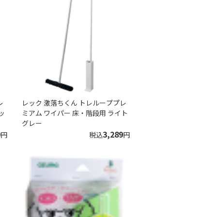
レ
レック 激落ちくん トレループプレ
ッ
ミアム ワイパー 床・階段用 ライト
グレー
0
3,289
円
税込
円