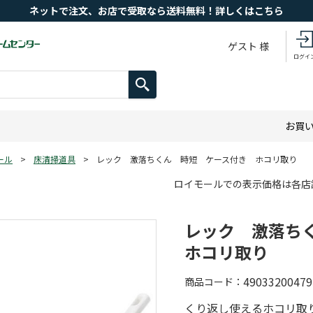
ネットで注文、お店で受取なら送料無料！詳しくはこちら
ゲスト 様
ログイ
お買
ール
>
床清掃道具
>
レック 激落ちくん 時短 ケース付き ホコリ取り
ロイモールでの表示価格は各店
レック 激落ち
ホコリ取り
49033200479
商品コード
くり返し使えるホコリ取