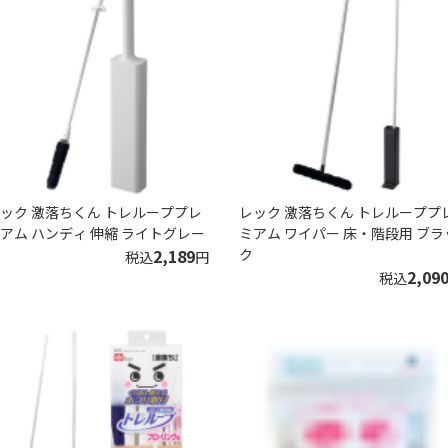
ック 激落ちくん トレループプレ
レック 激落ちくん トレループプ
アム ハンディ 伸縮 ライトグレー
ミアム ワイパー 床・階段用 ブラ
2,189
ク
税込
円
2,09
税込