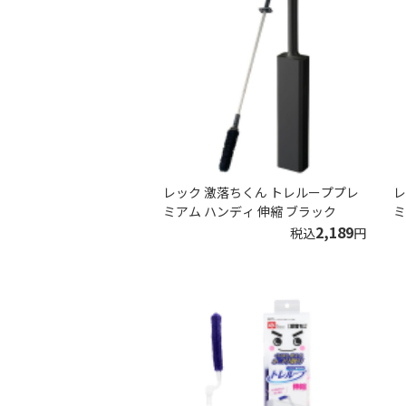
レック 激落ちくん トレループプレ
レ
ミアム ハンディ 伸縮 ブラック
ミ
2,189
税込
円