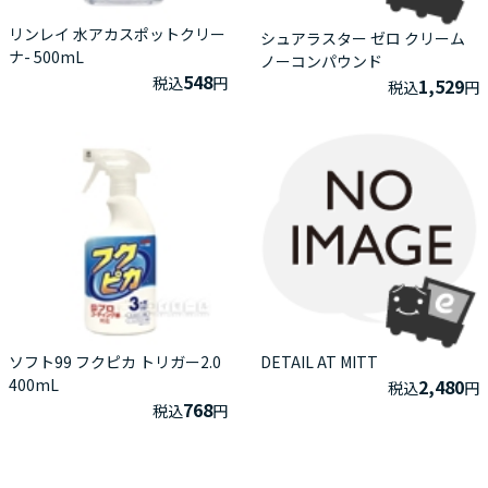
リンレイ 水アカスポットクリー
シュアラスター ゼロ クリーム
ナ- 500mL
ノーコンパウンド
548
税込
円
1,529
税込
円
ソフト99 フクピカ トリガー2.0
DETAIL AT MITT
400mL
2,480
税込
円
768
税込
円