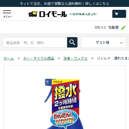
ネットで注文、お店で受取なら送料無料！詳しくはこちら
メニュー
宅配便
受取方法
ゲスト様
ホーム
>
カー・サイクル用品
>
洗車・ワックス
>
リンレイ 濡れたま