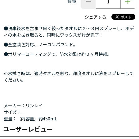
数量
シェアする
●洗車後水を含ませ固く絞ったタオルに２～３回スプレーし、ボデ
ィの水を拭き取ると、同時にワックスがけが完了！
●全塗装色対応、ノーコンパウンド。
●ポリマーコーティングで、防水効果は約２ヶ月持続。
※水拭き時は、適時タオルを絞り、都度タオルに液をスプレーして
ください。
メーカー：リンレイ
サイズ：－
重量：（内容量）約450mL
ユーザーレビュー