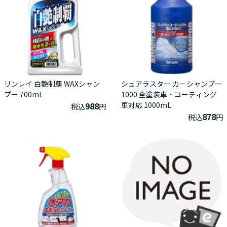
リンレイ 白艶制覇 WAXシャン
シュアラスター カーシャンプー
プー 700mL
1000 全塗装車・コーティング
988
車対応 1000mL
税込
円
878
税込
円