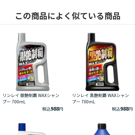
この商品によく似ている商品
リンレイ 銀艶制覇 WAXシャン
リンレイ 黒艶制覇 WAXシャン
プー 700mL
プー 700mL
988
988
税込
円
税込
円