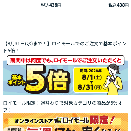
438
438
税込
円
税込
円
【8月31日(水)まで！】ロイモールでのご注文で基本ポイン
ト5倍！
ロイモール限定！週替わりで対象カテゴリの商品が5％オ
フ！