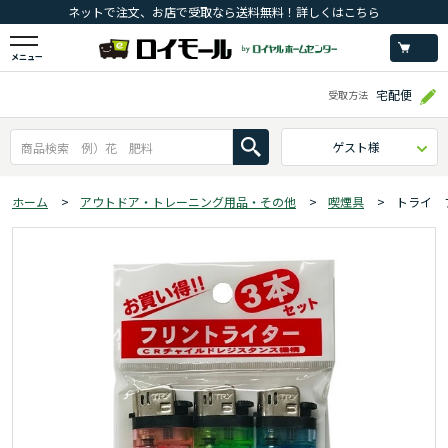
ネットで注文、お店で受取なら送料無料！詳しくはこちら
メニュー
宅配便
受取方法
ゲスト様
ホーム
>
アウトドア・トレーニング用品・その他
>
喫煙具
>
トライ 