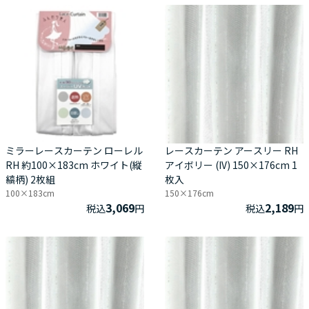
ミラーレースカーテン ローレル
レースカーテン アースリー RH
RH 約100×183cm ホワイト(縦
アイボリー (IV) 150×176cm 1
縞柄) 2枚組
枚入
100×183cm
150×176cm
3,069
2,189
税込
円
税込
円