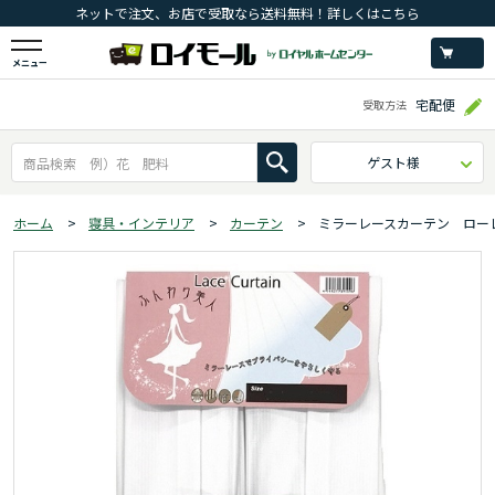
ネットで注文、お店で受取なら送料無料！詳しくはこちら
メニュー
宅配便
受取方法
ゲスト様
ホーム
>
寝具・インテリア
>
カーテン
>
ミラーレースカーテン ロー