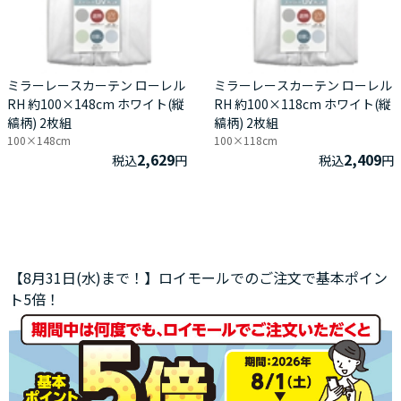
ミラーレースカーテン ローレル
ミラーレースカーテン ローレル
RH 約100×148cm ホワイト(縦
RH 約100×118cm ホワイト(縦
縞柄) 2枚組
縞柄) 2枚組
100×148cm
100×118cm
2,629
2,409
税込
円
税込
円
【8月31日(水)まで！】ロイモールでのご注文で基本ポイン
ト5倍！