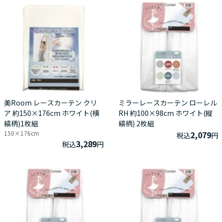
美Room レースカーテン クリ
ミラーレースカーテン ローレル
ア 約150×176cm ホワイト(横
RH 約100×98cm ホワイト(縦
縞柄)1枚組
縞柄) 2枚組
150×176cm
2,079
税込
円
3,289
税込
円