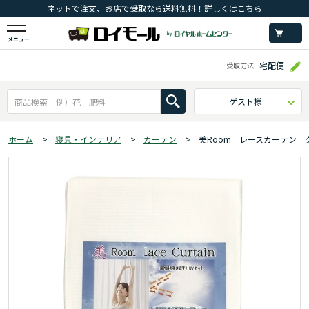
ネットで注文、お店で受取なら送料無料！詳しくはこちら
メニュー
宅配便
受取方法
ゲスト様
ホーム
>
寝具・インテリア
>
カーテン
>
美Room レースカーテン