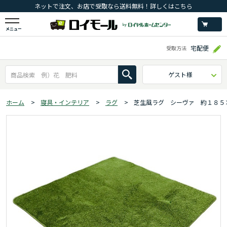
ネットで注文、お店で受取なら送料無料！詳しくはこちら
メニュー
宅配便
受取方法
ゲスト様
ホーム
>
寝具・インテリア
>
ラグ
>
芝生風ラグ シーヴァ 約１８５