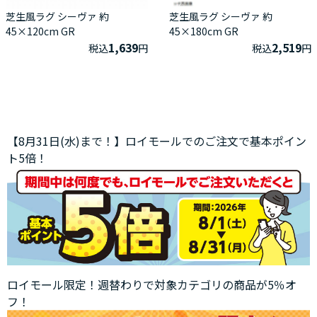
芝生風ラグ シーヴァ 約
芝生風ラグ シーヴァ 約
45×120cm GR
45×180cm GR
1,639
2,519
税込
円
税込
円
【8月31日(水)まで！】ロイモールでのご注文で基本ポイン
ト5倍！
ロイモール限定！週替わりで対象カテゴリの商品が5％オ
フ！