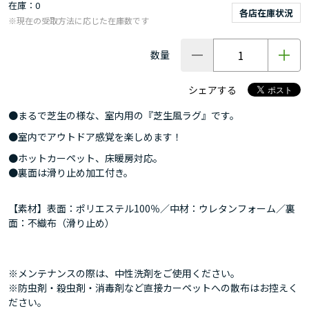
在庫
0
各店在庫状況
※現在の受取方法に応じた在庫数です
数量
シェアする
●まるで芝生の様な、室内用の『芝生風ラグ』です。
●室内でアウトドア感覚を楽しめます！
●ホットカーペット、床暖房対応。
●裏面は滑り止め加工付き。
【素材】表面：ポリエステル100％／中材：ウレタンフォーム／裏
面：不織布（滑り止め）
※メンテナンスの際は、中性洗剤をご使用ください。
※防虫剤・殺虫剤・消毒剤など直接カーペットへの散布はお控えく
ださい。