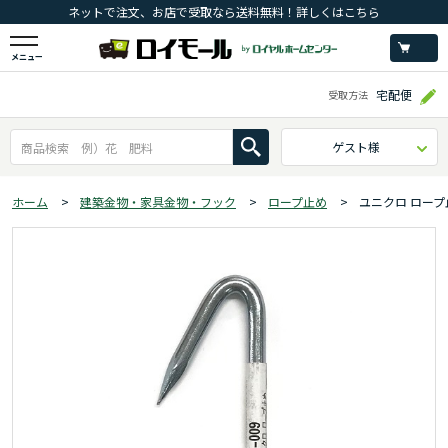
ネットで注文、お店で受取なら送料無料！詳しくはこちら
メニュー
宅配便
受取方法
ゲスト様
ホーム
>
建築金物・家具金物・フック
>
ロープ止め
>
ユニクロ ロー