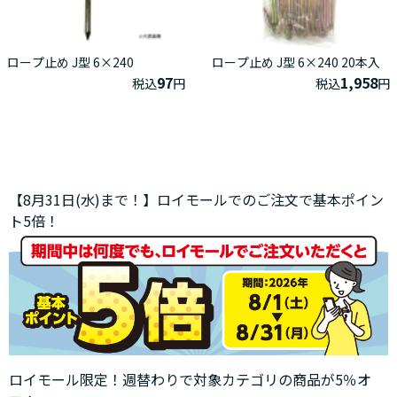
ロープ止め J型 6×240
ロープ止め J型 6×240 20本入
97
1,958
税込
円
税込
円
【8月31日(水)まで！】ロイモールでのご注文で基本ポイン
ト5倍！
ロイモール限定！週替わりで対象カテゴリの商品が5％オ