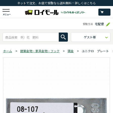
ネットで注文、お店で受取なら送料無料！詳しくはこちら
メニュー
宅配便
受取方法
ゲスト様
ホーム
>
建築金物・家具金物・フック
>
隅金
>
ユニクロ プレート 