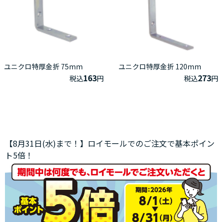
ユニクロ特厚金折 75mm
ユニクロ特厚金折 120mm
163
273
税込
円
税込
円
【8月31日(水)まで！】ロイモールでのご注文で基本ポイン
ト5倍！