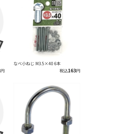
なべ小ねじ M3.5×40 6本
3
163
円
税込
円