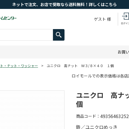
ネットで注文、お店で受取なら送料無料！詳しくはこちら
ゲスト 様
ログイ
お買
ト・ナット・ワッシャー
>
ユニクロ 高ナット Ｗ３/８×４０ １個
ロイモールでの表示価格は各店
ユニクロ 高ナ
個
49356463252
商品コード
鉄／ユニクロめっき