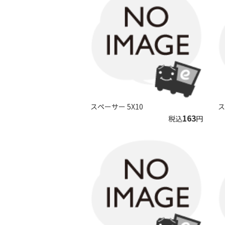
スペーサー 5X10
ス
163
税込
円