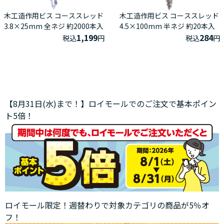
木工造作用ビス コーススレッド
木工造作用ビス コーススレッド
3.8×25mm 全ネジ 約2000本入
4.5×100mm 半ネジ 約20本入
1,199
284
税込
円
税込
円
【8月31日(水)まで！】ロイモールでのご注文で基本ポイン
ト5倍！
ロイモール限定！週替わりで対象カテゴリの商品が5％オ
フ！