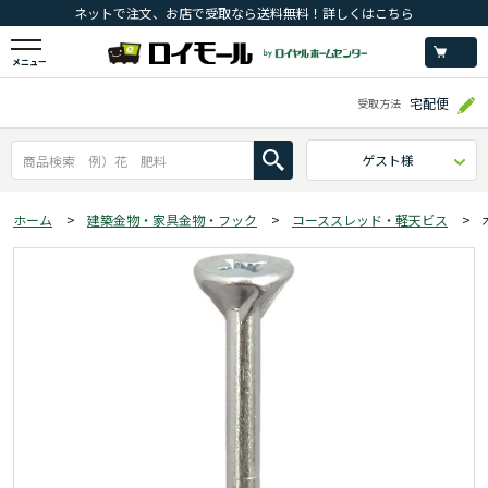
ネットで注文、お店で受取なら送料無料！詳しくはこちら
メニュー
宅配便
受取方法
ゲスト様
ホーム
>
建築金物・家具金物・フック
>
コーススレッド・軽天ビス
>