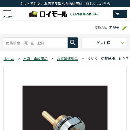
ネットで注文、お店で受取なら送料無料！詳しくはこちら
メニュー
宅配便
受取方法
ゲスト様
ホーム
>
水道・電設用品
>
水道補修部品
>
ＫＶＫ 切替栓棒 ＫＰ７