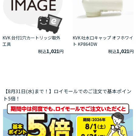
KVK 台付1穴カートリッジ取外
KVK 吐水口キャップ オフホワイ
工具
ト KP864DW
1,021
1,021
税込
円
税込
円
【8月31日(水)まで！】ロイモールでのご注文で基本ポイン
ト5倍！