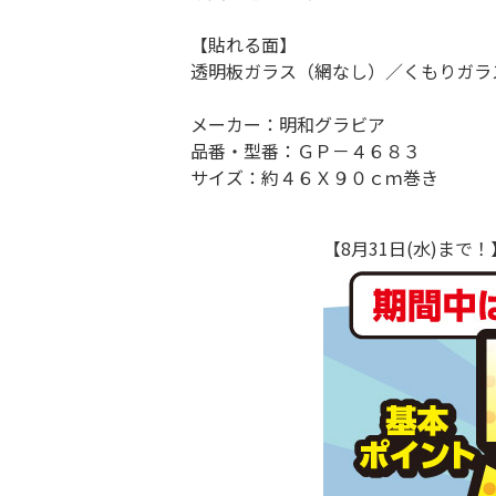
【貼れる面】
透明板ガラス（網なし）／くもりガラ
メーカー：明和グラビア
品番・型番：ＧＰ－４６８３
サイズ：約４６Ｘ９０ｃｍ巻き
【8月31日(水)ま