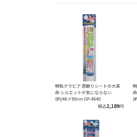
明和グラビア 窓飾りシートの大革
明
命 シルエットが気にならない
命
(約)46×90cm GP-4640
(
2,189
税込
円