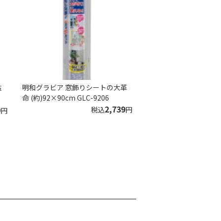
明和グラビア 窓飾りシートの大革
革
命 (約)92×90cm GLC-9206
2,739
9
税込
円
円