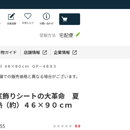
お気に入り
ン
会員登録
お問い合わせ
宅配便
受取方法
い物ガイド
店舗情報
企業情報
約）４６×９０ｃｍ ＧＰ－４６８３
舗での販売価格と異なる場合がございます。
窓飾りシートの大革命 夏
熱（約）４６×９０ｃｍ
55
0.0