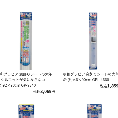
和グラビア 窓飾りシートの大革
明和グラビア 窓飾りシートの大
 シルエットが気にならない
命 (約)46×90cm GPL-4660
約)92×90cm GP-9240
1,85
税込
3,069
税込
円