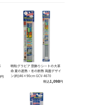
革
明和グラビア 窓飾りシートの大革
命 夏の遮熱・冬の断熱 両面デザイ
9
ン(約)46×90cm GCV-4670
円
1,098
税込
円