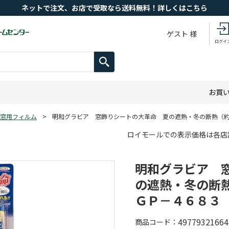
ネットで注文、お店で受取なら送料無料！詳しくはこちら
ゲスト 様
ログイ
お買
窓用フィルム
>
明和グラビア 窓飾りシートの大革命 夏の遮熱・冬の断熱（
ロイモールでの表示価格は各店
明和グラビア 
の遮熱・冬の断
ＧＰ－４６８３
49779321664
商品コード