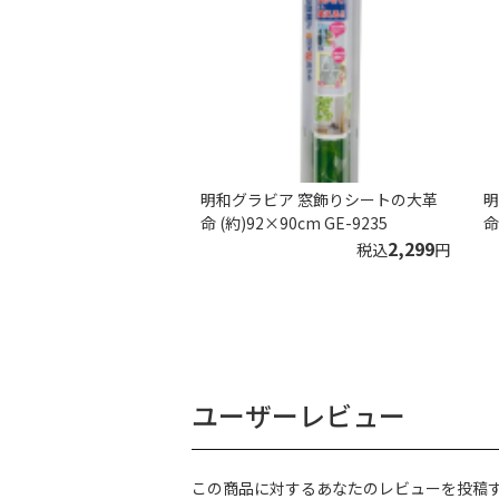
明和グラビア 窓飾りシートの大革
明
命 (約)92×90cm GE-9235
命
2,299
税込
円
ユーザーレビュー
この商品に対するあなたのレビューを投稿