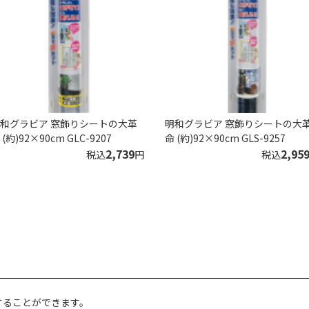
和グラビア 窓飾りシートの大革
明和グラビア 窓飾りシートの大
 (約)92×90cm GLC-9207
命 (約)92×90cm GLS-9257
2,739
2,95
税込
円
税込
することができます。