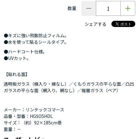
数量
シェアする
●キズに強い飛散防止フィルム。
●水を使って貼るシールタイプ。
●ハードコート仕様。
●UVカット。
【貼れる面】
透明板ガラス（線入り・線なし）／くもりガラスの平らな面／凸凹
ガラスの平らな面（網入り、網なし）／複層ガラス（ペア）
メーカー：リンテックコマース
品番・型番：HGSO5HDL
サイズ：（約）92×185cm巻
重量：－