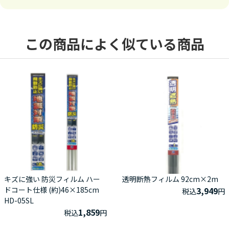
この商品によく似ている商品
キズに強い 防災フィルム ハー
透明断熱フィルム 92cm×2m
ドコート仕様 (約)46×185cm
3,949
税込
円
HD-05SL
1,859
税込
円