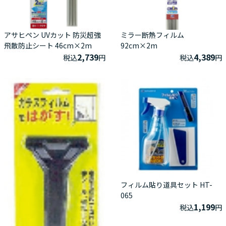
アサヒペン UVカット 防災超強
ミラー断熱フィルム
飛散防止シート 46cm×2m
92cm×2m
2,739
4,389
税込
円
税込
円
フィルム貼り道具セット HT-
065
1,199
税込
円