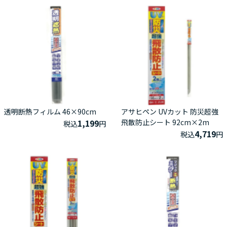
透明断熱フィルム 46×90cm
アサヒペン UVカット 防災超強
1,199
飛散防止シート 92cm×2m
税込
円
4,719
税込
円