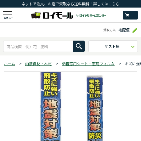
ネットで注文、お店で受取なら送料無料！詳しくはこちら
メニュー
宅配便
受取方法
ゲスト様
ホーム
>
内装資材・木材
>
粘着窓用シート・窓用フィルム
>
キズに強