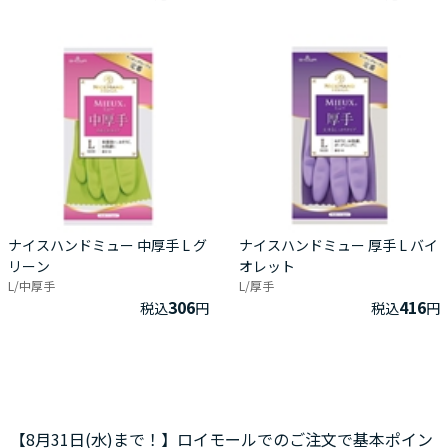
ナイスハンドミュー 中厚手 L グ
ナイスハンドミュー 厚手 L バイ
リーン
オレット
L/中厚手
L/厚手
306
416
税込
円
税込
円
【8月31日(水)まで！】ロイモールでのご注文で基本ポイン