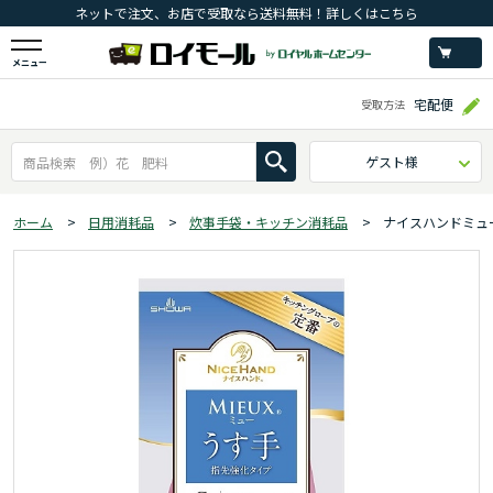
ネットで注文、お店で受取なら送料無料！詳しくはこちら
メニュー
宅配便
受取方法
ゲスト様
ホーム
>
日用消耗品
>
炊事手袋・キッチン消耗品
>
ナイスハンドミュ