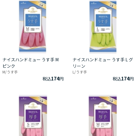
ナイスハンドミュー うす手 M
ナイスハンドミュー うす手 L グ
ピンク
リーン
M/うす手
L/うす手
174
174
税込
円
税込
円