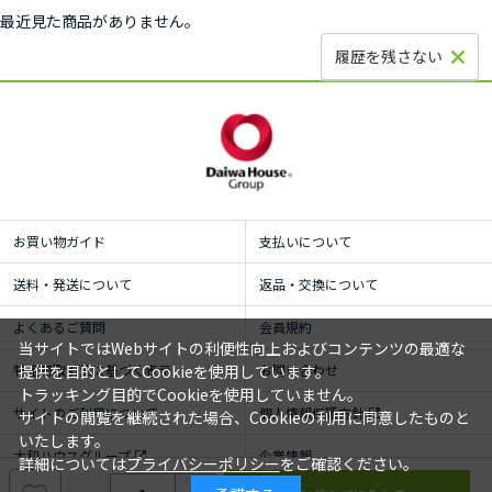
最近見た商品がありません。
履歴を残さない
お買い物ガイド
支払いについて
送料・発送について
返品・交換について
よくあるご質問
会員規約
当サイトではWebサイトの利便性向上およびコンテンツの最適な
特定商取引法に基づく表示
お問い合わせ
提供を目的としてCookieを使用しています。
トラッキング目的でCookieを使用していません。
サイトのご利用について
個人情報保護方針
サイトの閲覧を継続された場合、Cookieの利用に同意したものと
いたします。
大和ハウスグループ
企業情報
詳細については
プライバシーポリシー
をご確認ください。