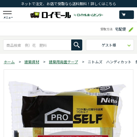
ネットで注文、お店で受取なら送料無料！詳しくはこちら
メニュー
宅配便
受取方法
ゲスト様
ホーム
>
建築資材
>
建築用両面テープ
>
ニトムズ ハンディカット 