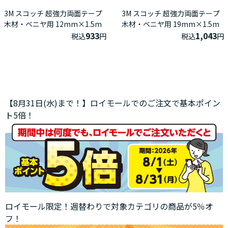
3M スコッチ 超強力両面テープ
3M スコッチ 超強力両面テープ
木材・ベニヤ用 12mm×1.5m
木材・ベニヤ用 19mm×1.5m
933
1,043
税込
円
税込
円
【8月31日(水)まで！】ロイモールでのご注文で基本ポイン
ト5倍！
ロイモール限定！週替わりで対象カテゴリの商品が5％オ
フ！