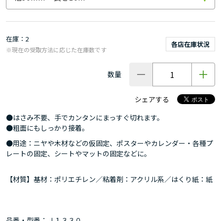
在庫
2
各店在庫状況
※現在の受取方法に応じた在庫数です
数量
シェアする
●はさみ不要、手でカンタンにまっすぐ切れます。
●粗面にもしっかり接着。
●用途：ニヤや木材などの仮固定、ポスターやカレンダー・各種プ
レートの固定、シートやマットの固定などに。
【材質】基材：ポリエチレン／粘着剤：アクリル系／はくり紙：紙
品番・型番：Ｊ１３３０