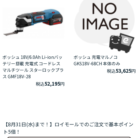
ボッシュ 18V/6.0Ah Li-ionバッ
ボッシュ 充電マルノコ
テリー搭載 充電式 コードレス
GKS18V-68CH 本体のみ
マルチツール スターロックプラ
53,625
税込
円
ス GMF18V-28
52,195
税込
円
【8月31日(水)まで！】ロイモールでのご注文で基本ポイン
ト5倍！