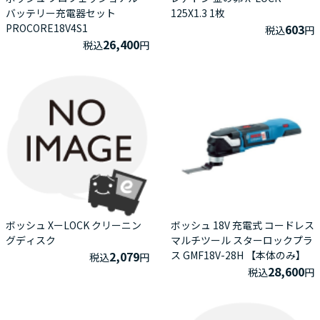
バッテリー充電器セット
125X1.3 1枚
PROCORE18V4S1
603
税込
円
26,400
税込
円
ボッシュ XーLOCK クリーニン
ボッシュ 18V 充電式 コードレス
グディスク
マルチツール スターロックプラ
2,079
ス GMF18V-28H 【本体のみ】
税込
円
28,600
税込
円