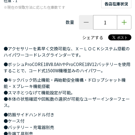
在庫
1
各店在庫状況
※現在の受取方法に応じた在庫数です
数量
シェアする
●アクセサリーを素早く交換可能な、Ｘ－ＬＯＣＫシステム搭載の
ハイパワーコードレスグラインダーです。
●ボッシュProCORE18V8.0AhやProCORE18V12バッテリーを使用
することで、コード式1500W機種並みのハイパワー。
●キックバック防止機能・再始動安全機構・ドロップシャット機
能・Ｘブレーキ機能搭載
●スマホとつなげて機能設定が可能。
●本体の状態確認や回転数の選択が可能なユーザーインターフェー
ス。
●防振サイドハンドル付き
●ケース付
●バッテリー・充電器別売
●先端工具別売