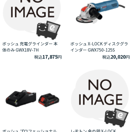
ボッシュ 充電グラインダー 本
ボッシュ X-LOCK ディスクグラ
体のみ GWX18V-7H
インダー GWX750-125S
17,875
20,020
税込
円
税込
円
ボッシュ プロフェッショナル
レヂトン 金の卵 X-LOCK