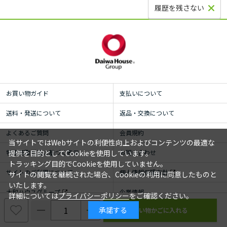
履歴を残さない
お買い物ガイド
支払いについて
送料・発送について
返品・交換について
よくあるご質問
会員規約
当サイトではWebサイトの利便性向上およびコンテンツの最適な
特定商取引法に基づく表示
お問い合わせ
提供を目的としてCookieを使用しています。
トラッキング目的でCookieを使用していません。
サイトのご利用について
個人情報保護方針
サイトの閲覧を継続された場合、Cookieの利用に同意したものと
いたします。
大和ハウスグループ
企業情報
詳細については
プライバシーポリシー
をご確認ください。
承諾する
© ROYAL HOMECENTER Co.,Ltd. ALL RIGHTS RESERVED.