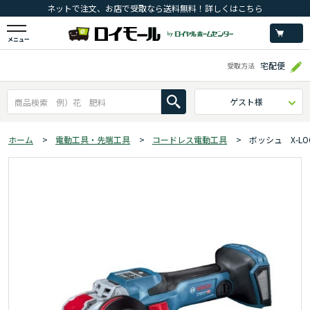
ネットで注文、お店で受取なら送料無料！詳しくはこちら
メニュー
宅配便
受取方法
ゲスト様
ホーム
>
電動工具・先端工具
>
コードレス電動工具
>
ボッシュ X-L