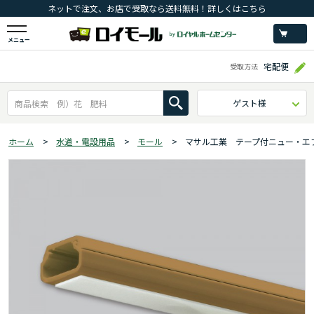
ネットで注文、お店で受取なら送料無料！詳しくはこちら
メニュー
宅配便
受取方法
ゲスト様
ホーム
>
水道・電設用品
>
モール
>
マサル工業 テープ付ニュー・エ