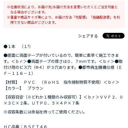
在庫状況により、お届け先/お届け方法を変更いただくとご注文可能と
なる場合がございます。
重量や商品サイズ等により、お届け方法「宅配便」「店舗配達便」を利
用できない商品がございます。
シェアする
●１本 （１?）
●底面に両面テープが付いているので、簡単に素早く施工できま
す。＜ｂｒ＞●両面テープの厚さは０．７ｍｍです。＜ｂｒ＞●取
付け用のビス穴（Φ４）が３穴あります。●都市再生機構仕様（Ｅ
Ｆ－１１６－１）
【材質】 ＰＶＣ （ＲｏＨＳ 指令規制物質不使用）＜ｂｒ＞
【カラー】 ブラウン
【収容目安（※どれか１種類のみ収容可）】＜ｂｒ＞ＶＶＦ２．０
×３Ｃ×２条、ＵＴＰ０．５×４Ｐ×７条
※収容条数には余裕を持ってご使用ください。
ＨＣ品番：ＢＳＦＴ４６