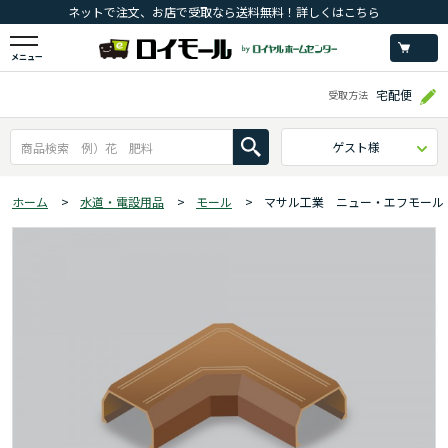
ネットで注文、お店で受取なら送料無料！詳しくはこちら
メニュー
宅配便
受取方法
ゲスト様
ホーム
>
水道・電設用品
>
モール
>
マサル工業 ニュー・エフモール