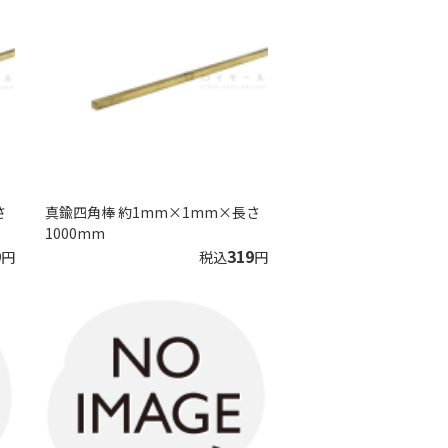
さ
真鍮四角棒 約1mm×1mm×長さ
1000mm
9
319
円
税込
円