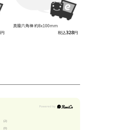
真鍮六角棒 約8x100mm
5
328
円
税込
円
(2)
(0)