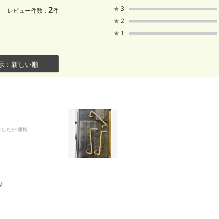
2
★
3
レビュー件数：
件
★
2
★
1
示：新しい順
ましたか
:価格
す