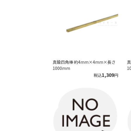
真鍮四角棒 約4mm×4mm×長さ
真
1000mm
1
1,309
税込
円