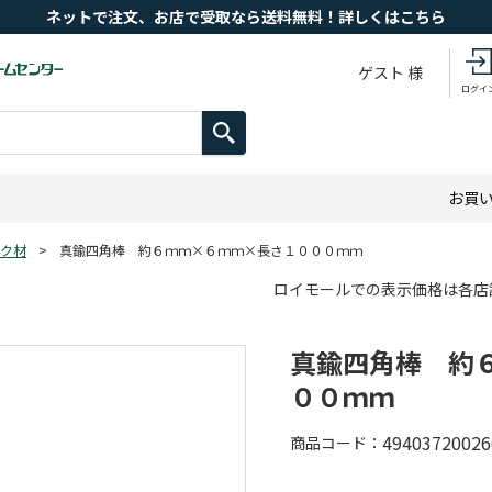
ネットで注文、お店で受取なら送料無料！詳しくはこちら
ゲスト 様
ログイ
お買
ク材
>
真鍮四角棒 約６ｍｍ×６ｍｍ×長さ１０００ｍｍ
ロイモールでの表示価格は各店
真鍮四角棒 約
００ｍｍ
49403720026
商品コード