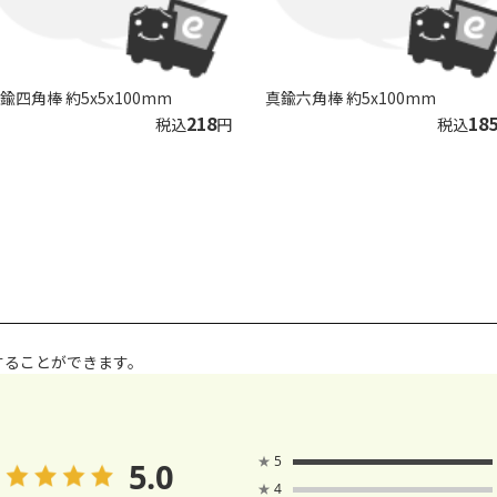
鍮四角棒 約5x5x100mm
真鍮六角棒 約5x100mm
218
18
税込
円
税込
することができます。
★
5
5.0
★
4