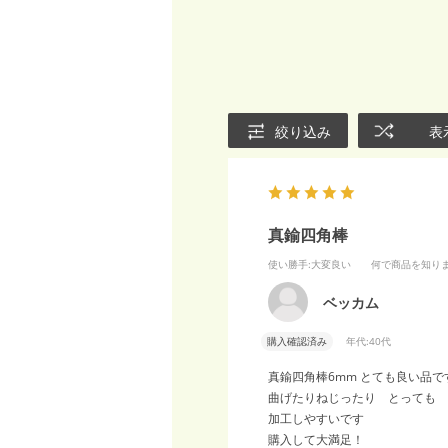
絞り込み
表
真鍮四角棒
使い勝手
:大変良い
何で商品を知り
ベッカム
購入確認済み
年代:
40代
真鍮四角棒6mm とても良い品で
曲げたりねじったり とっても
加工しやすいです
購入して大満足！