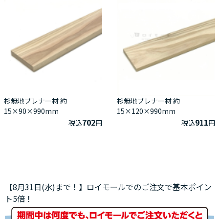
杉無地プレナー材 約
杉無地プレナー材 約
15×90×990mm
15×120×990mm
702
911
税込
円
税込
円
【8月31日(水)まで！】ロイモールでのご注文で基本ポイン
ト5倍！