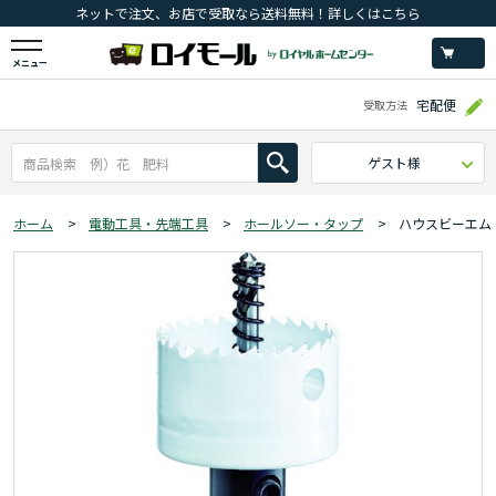
ネットで注文、お店で受取なら送料無料！詳しくはこちら
メニュー
宅配便
受取方法
ゲスト様
ホーム
>
電動工具・先端工具
>
ホールソー・タップ
>
ハウスビーエム