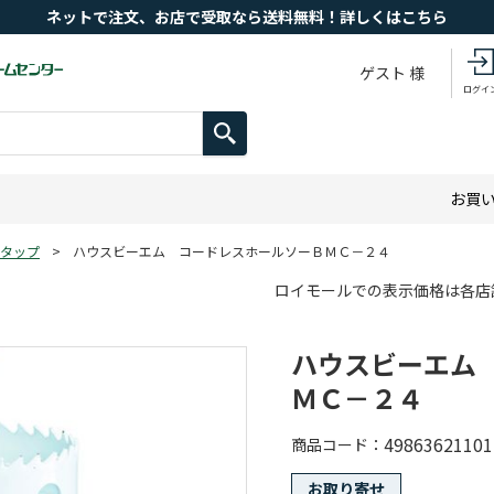
ネットで注文、お店で受取なら送料無料！詳しくはこちら
ゲスト 様
ログイ
お買
タップ
>
ハウスビーエム コードレスホールソーＢＭＣ－２４
ロイモールでの表示価格は各店
ハウスビーエム
ＭＣ－２４
49863621101
商品コード
お取り寄せ