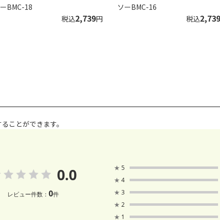
ーBMC-18
ソーBMC-16
2,739
2,73
税込
円
税込
することができます。
★
5
0.0
★
4
0
★
3
レビュー件数：
件
★
2
★
1