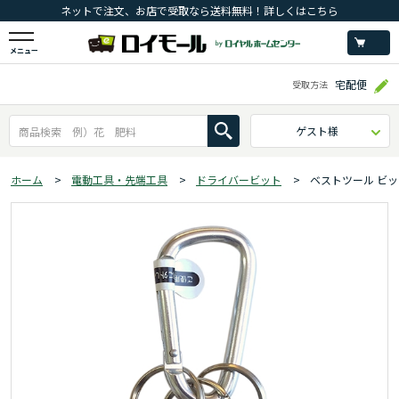
ネットで注文、お店で受取なら送料無料！詳しくはこちら
メニュー
宅配便
受取方法
ゲスト様
ホーム
>
電動工具・先端工具
>
ドライバービット
>
ベストツール ビ