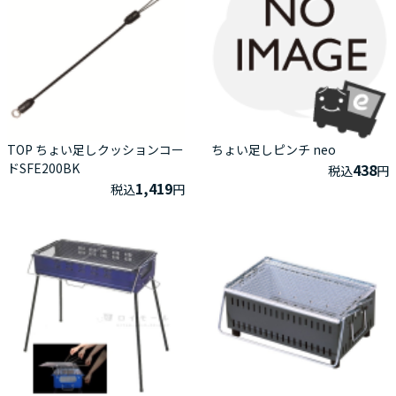
TOP ちょい足しクッションコー
ちょい足しピンチ neo
ドSFE200BK
438
税込
円
1,419
税込
円