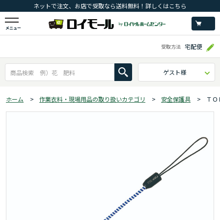
ネットで注文、お店で受取なら送料無料！詳しくはこちら
メニュー
宅配便
受取方法
ゲスト様
ホーム
>
作業衣料・現場用品の取り扱いカテゴリ
>
安全保護具
>
ＴＯ