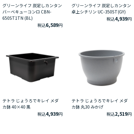
グリーンライフ 炭足しカンタン
グリーンライフ 炭足しカンタン
バーベキューコンロ CBN-
卓上シチリン UC-350ST(GY)
650ST1TN (BL)
4,939
税込
円
6,589
税込
円
テトラ じょうろでキレイ メダ
テトラ じょうろでキレイ メダ
カ鉢 40×40 黒
カ鉢 丸30 みかげ
4,939
2,519
税込
円
税込
円