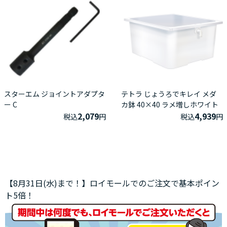
スターエム ジョイントアダプタ
テトラ じょうろでキレイ メダ
ー C
カ鉢 40×40 ラメ増しホワイト
2,079
4,939
税込
円
税込
円
【8月31日(水)まで！】ロイモールでのご注文で基本ポイン
ト5倍！