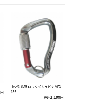
中林製作所 ロック式カラビナ VEX-
9
156
円
1,199
税込
円