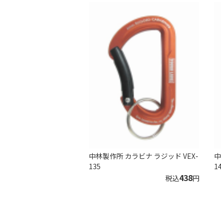
中林製作所 カラビナ ラジッド VEX-
中
135
1
438
税込
円