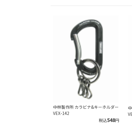
中林製作所 カラビナ&キーホルダー
中
VEX-142
V
548
税込
円