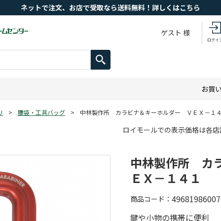
ネットで注文、お店で受取なら送料無料！詳しくはこちら
ゲスト 様
ログイ
お買
リ
>
腰袋・工具バッグ
>
中林製作所 カラビナ＆キーホルダー ＶＥＸ－１
ロイモールでの表示価格は各店
中林製作所 カ
ＥＸ－１４１
49681986007
商品コード
鍵や小物の携帯に便利