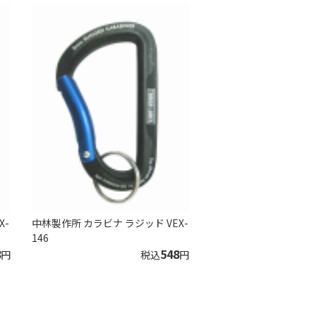
X-
中林製作所 カラビナ ラジッド VEX-
146
8
548
円
税込
円