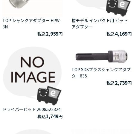
TOP シャンクアダプター EPW-
椿モデル インパクト用 ビット
3N
アダプター
2,959
4,169
税込
円
税込
円
TOP SDSプラスシャンクアダプ
ター635
2,739
税込
円
ドライバービット 2608522324
1,749
税込
円