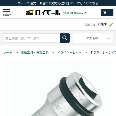
ネットで注文、お店で受取なら送料無料！詳しくはこちら
メニュー
宅配便
受取方法
ゲスト様
ホーム
>
電動工具・先端工具
>
ドライバービット
>
ＴＯＰ シャンク