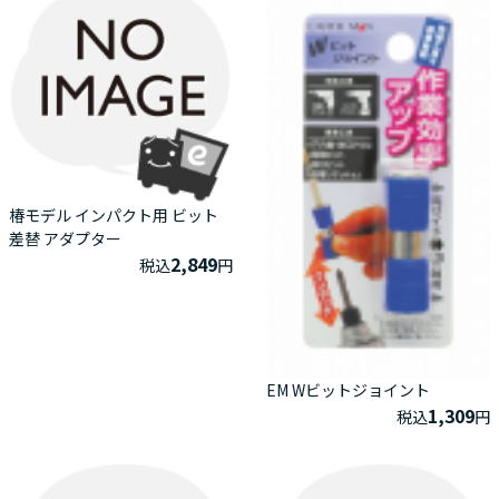
椿モデル インパクト用 ビット
差替 アダプター
2,849
税込
円
EM Wビットジョイント
1,309
税込
円