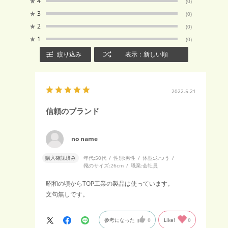
★
4
(0)
★
3
(0)
★
2
(0)
★
1
(0)
絞り込み
表示：新しい順
2022.5.21
信頼のブランド
no name
購入確認済み
年代:
50代
性別:
男性
体型:
ふつう
靴のサイズ:
26cm
職業:
会社員
昭和の頃からTOP工業の製品は使っています。
文句無しです。
参考になった
0
Like!
0