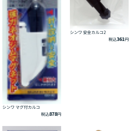
シンワ 安全カルコ2
361
税込
円
シンワ マグ付カルコ
878
税込
円