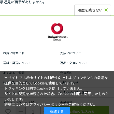
最近見た商品がありません。
履歴を残さない
お買い物ガイド
支払いについて
送料・発送について
返品・交換について
よくあるご質問
会員規約
当サイトではWebサイトの利便性向上およびコンテンツの最適な
特定商取引法に基づく表示
お問い合わせ
提供を目的としてCookieを使用しています。
トラッキング目的でCookieを使用していません。
サイトのご利用について
個人情報保護方針
サイトの閲覧を継続された場合、Cookieの利用に同意したものと
いたします。
大和ハウスグループ
企業情報
詳細については
プライバシーポリシー
をご確認ください。
承諾する
© ROYAL HOMECENTER Co.,Ltd. ALL RIGHTS RESERVED.