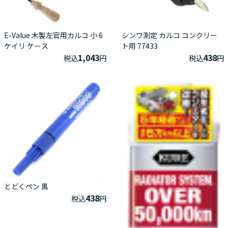
E-Value 木製左官用カルコ 小 6
シンワ測定 カルコ コンクリー
ケイリ ケース
ト用 77433
1,043
438
税込
円
税込
円
とどくペン 黒
438
税込
円