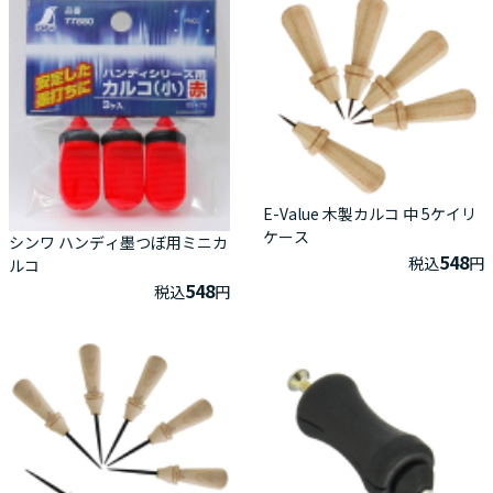
E-Value 木製カルコ 中 5ケイリ
ケース
シンワ ハンディ墨つぼ用ミニカ
548
税込
円
ルコ
548
税込
円