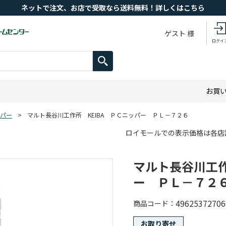
ネットで注文、お店で受取なら送料無料！詳しくはこちら
ゲスト 様
ログイ
お買
パー
>
マルト長谷川工作所 KEIBA ＰＣニッパー ＰＬ－７２６
ロイモールでの表示価格は各店
マルト長谷川工作
ー ＰＬ－７２
49625372706
商品コード
お取り寄せ