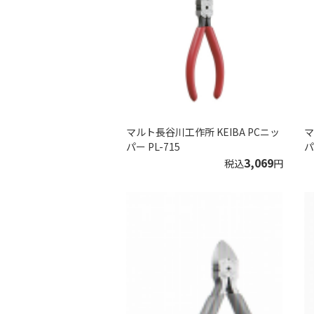
マルト長谷川工作所 KEIBA PCニッ
マ
パー PL-715
パ
3,069
税込
円