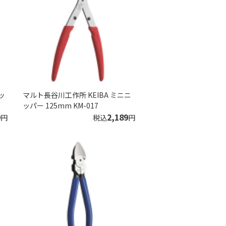
ッ
マルト長谷川工作所 KEIBA ミニニ
ッパー 125mm KM-017
9
2,189
円
税込
円