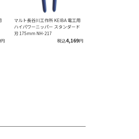
用
マルト長谷川工作所 KEIBA 電工用
ハイパワーニッパー スタンダード
刃 175mm NH-217
9
4,169
円
税込
円