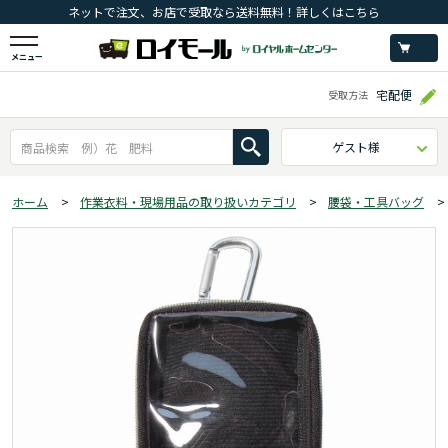
ネットで注文、お店で受取なら送料無料！詳しくはこちら
メニュー
宅配便
受取方法
ゲスト様
ホーム
>
作業衣料・現場用品の取り扱いカテゴリ
>
腰袋・工具バッグ
>