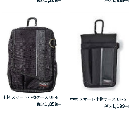
税込
円
税込
円
中林 スマート小物ケース UF-8
中林 スマート小物ケース UF-5
1,859
税込
円
1,199
税込
円