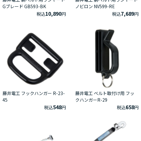
Gブレード GB593-BK
ノビロン NV599-RE
10,890
7,689
税込
円
税込
円
藤井電工 フックハンガー R-23-
藤井電工 ベルト取付け用 フッ
45
クハンガーR-29
548
658
税込
円
税込
円