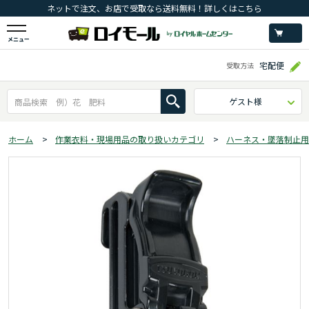
ネットで注文、お店で受取なら送料無料！詳しくはこちら
メニュー
宅配便
受取方法
ゲスト様
ホーム
>
作業衣料・現場用品の取り扱いカテゴリ
>
ハーネス・墜落制止用