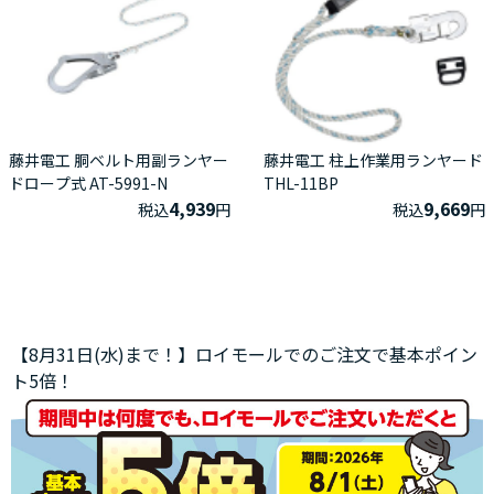
藤井電工 胴ベルト用副ランヤー
藤井電工 柱上作業用ランヤード
ドロープ式 AT-5991-N
THL-11BP
4,939
9,669
税込
円
税込
円
【8月31日(水)まで！】ロイモールでのご注文で基本ポイン
ト5倍！