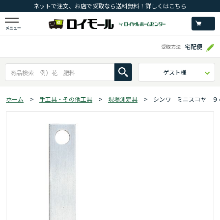
ネットで注文、お店で受取なら送料無料！詳しくはこちら
メニュー
宅配便
受取方法
ゲスト様
ホーム
>
手工具・その他工具
>
現場測定具
>
シンワ ミニスコヤ ９