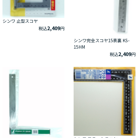
シンワ 止型スコヤ
2,409
税込
円
シンワ完全スコヤ15表裏 KS-
15HM
2,409
税込
円