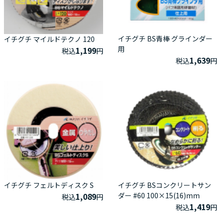
イチグチ BS青棒 グラインダー
イチグチ マイルドテクノ 120
用
1,199
税込
円
1,639
税込
円
イチグチ フェルトディスク S
イチグチ BSコンクリートサン
1,089
ダー #60 100×15(16)mm
税込
円
1,419
税込
円