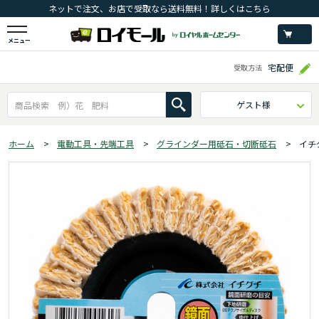
ネットで注文、お店で受取なら送料無料！詳しくはこちら
メニュー
宅配便
受取方法
ゲスト様
ホーム
>
電動工具・先端工具
>
グラインダー用砥石・切断砥石
>
イチ