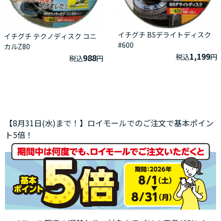
イチグチ BSデライトディスク
イチグチ テクノディスク コニ
#600
カルZ80
1,199
税込
円
988
税込
円
【8月31日(水)まで！】ロイモールでのご注文で基本ポイン
ト5倍！