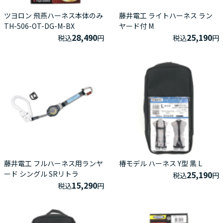
ツヨロン 飛燕ハーネス本体のみ
藤井電工 ライトハーネス ラン
TH-506-OT-DG-M-BX
ヤード付 M
28,490
25,190
税込
円
税込
円
藤井電工 フルハーネス用ランヤ
椿モデル ハーネス Y型 黒 L
ード シングル SRリトラ
25,190
税込
円
15,290
税込
円