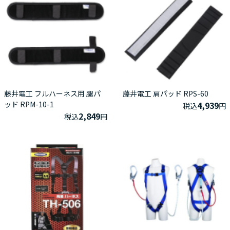
藤井電工 フルハーネス用 腿パ
藤井電工 肩パッド RPS-60
ッド RPM-10-1
4,939
税込
円
2,849
税込
円