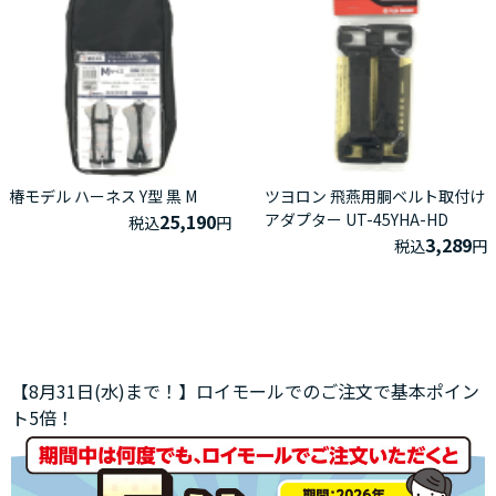
椿モデル ハーネス Y型 黒 M
ツヨロン 飛燕用胴ベルト取付け
25,190
アダプター UT-45YHA-HD
税込
円
3,289
税込
円
【8月31日(水)まで！】ロイモールでのご注文で基本ポイン
ト5倍！