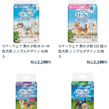
マナーウェア 男の子用 M 小~中
マナーウェア 男の子用 SSS 超小
型犬用 シンプルデザイン 42枚
型犬用 シンプルデザイン 52枚
入
入
2,189
2,189
税込
円
税込
円