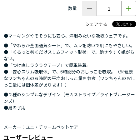
数量
シェアする
●マーキングやそそうにも安心、洋服みたいな吸収ウェアです。
●「やわらか全面通気シート」で、ムレを防いで肌にもやさしい。
●「くるっと巻くだけスリムフィット形状」で、動きやすく嫌がら
ない。
●「つけ直しラクラクテープ」で簡単装着。
●「安心スリム吸収体」で、6時間分のおしっこを吸収。（※健康
なワンちゃんの６時間の平均おしっこ量を参考（ワンちゃんのおし
っこ量には個体差があります））
●２種のシンプルなデザイン（モカストライプ／ライトブルージー
ンズ）
●男の子用
メーカー：ユニ・チャームペットケア
ユーザーレビュー