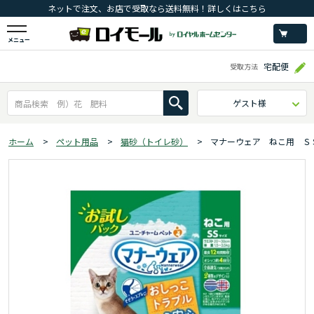
ネットで注文、お店で受取なら送料無料！詳しくはこちら
メニュー
宅配便
受取方法
ゲスト様
ホーム
>
ペット用品
>
猫砂（トイレ砂）
>
マナーウェア ねこ用 Ｓ