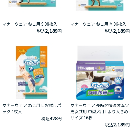
マナーウェア ねこ用 S 38枚入
マナーウェア ねこ用 M 36枚入
2,189
2,189
税込
円
税込
円
マナーウェア ねこ用 L お試しパ
マナーウェア 長時間快適オムツ
ック 4枚入
男女共用 中型犬用 Lより大きめ
328
サイズ 16枚
税込
円
2,189
税込
円