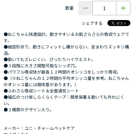
数量
シェアする
●ねこちゃん快適設計。動きやすい＆お肌さらさらの吸収ウェアで
す。
●細型形状で、動きにフィットし嫌がらない、足まわりスッキリ構
造。
●動いてもズレにくい、ぴったりハイウエスト。
●３段階に大きさ調整可能なシッポ穴。
●パワフル吸収体が最長１２時間のオシッコをしっかり吸収。
●（※ねこちゃんの１２時間の平均オシッコ量を参考。ねこちゃん
のオシッコ量には個体差があります。）
●ふわさら吸収シート＆全面通気シート
●幅広のつけ直しらくらくテープ：簡単装着＆動いても外れにく
い。
●２種類のデザイン入り。
メーカー：ユニ・チャームペットケア