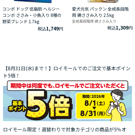
コンボ ドッグ 低脂肪 ヘルシー
愛犬元気 パックン 全成長段階
コンボ ささみ・小魚入り 8種の
用 鶏ささみ入り 2.5kg
野菜ブレンド 1.7kg
全成長段階用 鶏ささみ入り
1,309
1,749
税込
円
税込
円
【8月31日(水)まで！】ロイモールでのご注文で基本ポイン
ト5倍！
ロイモール限定！週替わりで対象カテゴリの商品が5％オ