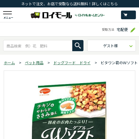
ネットで注文、お店で受取なら送料無料！詳しくはこちら
メニュー
宅配便
受取方法
ゲスト様
ホーム
>
ペット用品
>
ドッグフード ドライ
>
ビタワン君のＷソフト