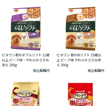
ビタワン君のダブルソフト 11歳
ビタワン 君のWソフト 15歳以
以上 ビーフ味・やわらかささみ
上 ビーフ味 やわらかささみ添
添え 200g
え 200g
636
636
税込
円
税込
円