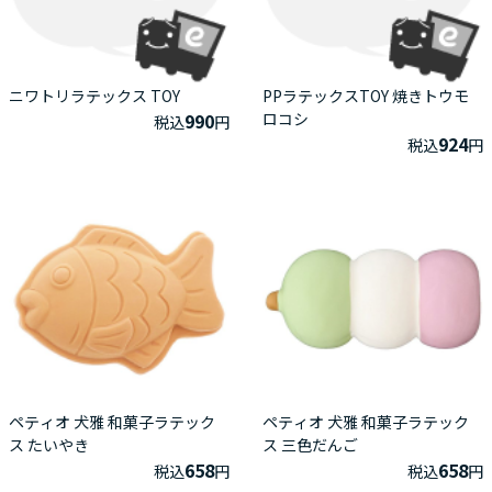
ニワトリラテックス TOY
PPラテックスTOY 焼きトウモ
990
ロコシ
税込
円
924
税込
円
ペティオ 犬雅 和菓子ラテック
ペティオ 犬雅 和菓子ラテック
ス たいやき
ス 三色だんご
658
658
税込
円
税込
円