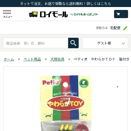
ネットで注文、お店で受取なら送料無料！詳しくはこちら
メニュー
宅配便
受取方法
ゲスト様
ホーム
>
ペット用品
>
犬用玩具
>
ペティオ やわらかＴＯＹ 笛付き