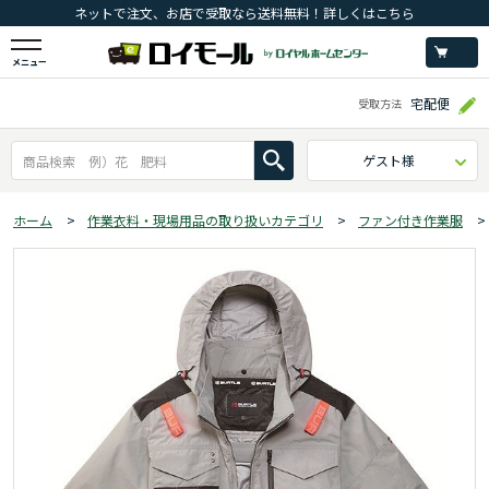
ネットで注文、お店で受取なら送料無料！詳しくはこちら
メニュー
宅配便
受取方法
ゲスト様
ホーム
>
作業衣料・現場用品の取り扱いカテゴリ
>
ファン付き作業服
>